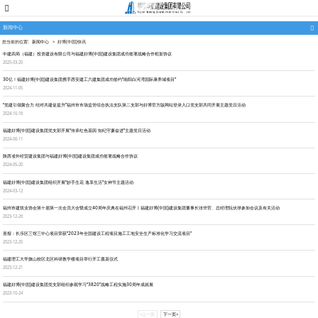
新闻中心
您当前的位置:
新闻中心
>
好博(中国)快讯
中建四局（福建）投资建设有限公司与福建好博(中国)建设集团成功签署战略合作框架协议
2025-03-20
30亿！福建好博(中国)建设集团携手西安建工六建集团成功签约“南阳白河湾国际康养城项目”
2024-11-05
“党建引领聚合力 结对共建促提升”福州市市场监管综合执法支队第二支部与好博官方版网站登录入口党支部共同开展主题党日活动
2024-10-16
福建好博(中国)建设集团党支部开展“传承红色基因 知纪守廉奋进”主题党日活动
2024-06-11
陕西省外经贸建设集团与福建好博(中国)建设集团成功签署战略合作协议
2024-05-20
福建好博(中国)建设集团组织开展“妙手生花 逸享生活”女神节主题活动
2024-03-12
福州市建筑业协会第十届第一次会员大会暨成立40周年庆典在福州召开丨福建好博(中国)建设集团董事长张华官、总经理阮伏球参加会议及有关活动
2023-12-26
喜报：长乐区三馆三中心项目荣获“2023年全国建设工程项目施工工地安全生产标准化学习交流项目”
2023-12-25
福建理工大学旗山校区北区科研教学楼项目举行开工奠基仪式
2023-12-21
福建好博(中国)建设集团党支部组织参观学习“3820”战略工程实施30周年成就展
2023-10-24
<上一页
下一页>