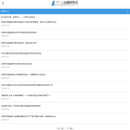
新闻中心
您当前的位置:
新闻中心
>
好博(中国)快讯
好博(中国)集团开展庆祝祖国71周年华诞“爱祖国、爱企业”主题系列活动
2020-10-09
好博(中国)集团举办2020年度项目经理培训班
2020-08-11
好博(中国)集团开展“防控疫情，夏送清凉”活动
2020-07-24
中共好博(中国)党支部开展纪念建党99周年系列活动
2020-07-01
好博(中国)集团举办消防安全知识交流会
2020-06-30
好博(中国)集团助力“精准教育扶贫——捐赠图书”公益活动
2020-06-24
中国工程建设企业社会信用评价组连线好博(中国)集团点评指导工作
2020-06-19
“感想成长点滴 分享最美瞬间” ——好博(中国)宝贝风采闪耀“六一”
2020-06-01
省住建厅领导一行莅临好博(中国)集团总部调研指导
2020-05-19
好博(中国)集团入选福建省建筑业“百千”增产增效行动第一批建筑业企业
2020-05-15
<上一页
下一页>