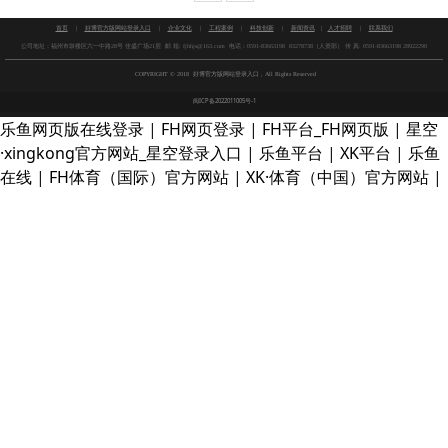
首页
|
好博官方版网站登录入口
|
企业文化
|
工程案例
|
科技创新
|
新闻资讯
|
人才招聘
|
联系我们
公司地址：福州市鼓楼区六一中路28号 佳盛广场21层 邮 箱: fjhhjs@163.com 电话：0591-83663198 83278738（人资部） 传 真:
0591-83663198 28922290
COPYRIGHT
©
2018 好博官方版网站登录入口 , All Rights Reserved
闽ICP备2022011005号-1
乐鱼网页版在线登录
|
FH网页登录
|
FH平台_FH网页版
|
星空
·xingkong官方网站_星空登录入口
|
乐鱼平台
|
XK平台
|
乐鱼
在线
|
FH体育（国际）官方网站
|
XK·体育（中国）官方网站
|