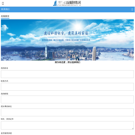
联系我们
在线留言
因为有态度，所以选择我们
您的姓名
联系方式
您的邮箱
想从事的岗位
特长、所持证件
是否接受派遣