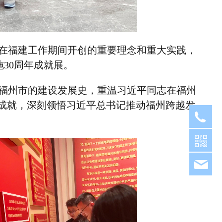
在福建工作期间开创的重要理念和重大实践，
施
30
周年成就展。
福州市的建设发展史，重温习近平同志在福州
成就，深刻领悟习近平总书记推动福州跨越发
05
fjh