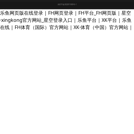
闽ICP备2022011005号-1
乐鱼网页版在线登录
|
FH网页登录
|
FH平台_FH网页版
|
星空
·xingkong官方网站_星空登录入口
|
乐鱼平台
|
XK平台
|
乐鱼
在线
|
FH体育（国际）官方网站
|
XK·体育（中国）官方网站
|