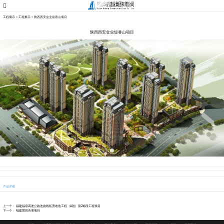
陕西西安金业缇香山项
工程展示
>
工程展示
>
陕西西安金业缇香山项目
陕西西安金业缇香山项目
目
产品详细
上一个：
福建福泉高速公路连接线拓宽改造工程（A段）第2标段工程项目
下一个：
福建莆田央著项目