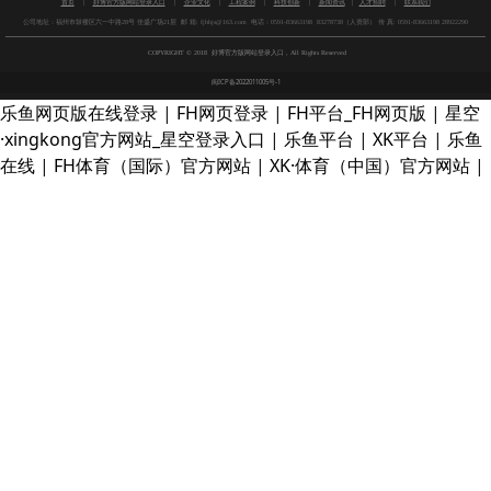
首页
|
好博官方版网站登录入口
|
企业文化
|
工程案例
|
科技创新
|
新闻资讯
|
人才招聘
|
联系我们
公司地址：福州市鼓楼区六一中路28号 佳盛广场21层 邮 箱: fjhhjs@163.com 电话：0591-83663198 83278738（人资部） 传 真:
0591-83663198 28922290
COPYRIGHT
©
2018 好博官方版网站登录入口 , All Rights Reserved
闽ICP备2022011005号-1
乐鱼网页版在线登录
|
FH网页登录
|
FH平台_FH网页版
|
星空
·xingkong官方网站_星空登录入口
|
乐鱼平台
|
XK平台
|
乐鱼
在线
|
FH体育（国际）官方网站
|
XK·体育（中国）官方网站
|