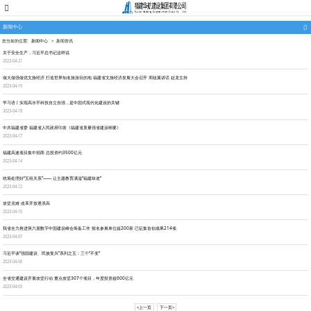
新闻中心
您当前的位置:
新闻中心
>
新闻资讯
关于安全生产，习近平总书记这样说
2023-04-21
做大做强做优文旅经济 打造世界知名旅游目的地 福建省文旅经济发展大会召开 周祖翼讲话 赵龙主持
2023-04-19
学习语丨实现高水平科技自立自强，是中国式现代化建设的关键
2023-04-18
中共福建省委 福建省人民政府印发《福建省质量强省建设纲要》
2023-04-17
福建高速项目集中招商 总投资约3500亿元
2023-04-14
统筹处理好“五组关系”—— 让主题教育满溢“福建味道”
2023-04-12
攻坚克难 改革开放逐浪高
2023-04-10
我省全力推进第六届数字中国建设峰会筹备工作 报名参展单位超200家 已征集首创成果214项
2023-04-07
习近平谈“强国建设、民族复兴”系列之五：三个“不变”
2023-04-06
全省交通建设开展攻坚行动 重点攻坚307个项目，年度投资超600亿元
2023-04-03
<上一页
下一页>