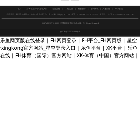
首页
|
好博官方版网站登录入口
|
企业文化
|
工程案例
|
科技创新
|
新闻资讯
|
人才招聘
|
联系我们
公司地址：福州市鼓楼区六一中路28号 佳盛广场21层 邮 箱: fjhhjs@163.com 电话：0591-83663198 83278738（人资部） 传 真:
0591-83663198 28922290
COPYRIGHT
©
2018 好博官方版网站登录入口 , All Rights Reserved
闽ICP备2022011005号-1
乐鱼网页版在线登录
|
FH网页登录
|
FH平台_FH网页版
|
星空
·xingkong官方网站_星空登录入口
|
乐鱼平台
|
XK平台
|
乐鱼
在线
|
FH体育（国际）官方网站
|
XK·体育（中国）官方网站
|