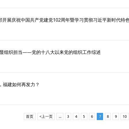
支部开展庆祝中国共产党建党102周年暨学习贯彻习近平新时代特
显组织担当——党的十八大以来党的组织工作综述
”，福建如何再发力？
首页
<上一页
...
3
4
5
6
7
8
9
10