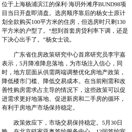
位于上海杨浦滨江的保利·海玥外滩序
BUND98
项
目当日开盘即清盘。选房顺序靠后的杨女士原计
划全款购买
100
平方米的住房，但选房时只剩
130
平方米的户型了。“想到首套房贷利率下调，还是
下决心出手了。”杨女士说。
广东省住房政策研究中心首席研究员李宇嘉
表示，
5
月降准降息落地，为市场注入信心，同
时，地方层面从供需两端调整优化房地产政策，
降低楼市门槛、降低交易成本。在当前刚需和改
善性购房需求占主导的情况下，这些政策可以促
进需求更好地落地、促进新房和二手房的循环，
有利于房地产市场保持稳定。
政策效应下，市场交易保持稳定。
5
月
30
日
晚，在北京链家亚奥签约服务中心，
12
间签约室