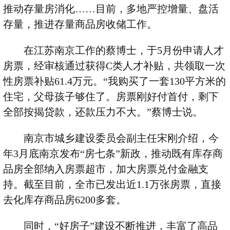
推动存量房消化……目前，多地严控增量、盘活
存量，推进存量商品房收储工作。
在江苏南京工作的蔡博士，于
5
月份申请人才
房票，经审核通过获得
C
类人才补贴，共领取一次
性房票补贴
61.4
万元。“我购买了一套
130
平方米的
住宅，父母孩子够住了。房票刚好付首付，剩下
全部按揭贷款，还款压力不大。”蔡博士说。
南京市城乡建设委员会副主任宋刚介绍，今
年
3
月底南京发布“房七条”新政，推动既有库存商
品房全部纳入房票超市，加大房票兑付金融支
持。截至目前，全市已发出近
1.1
万张房票，直接
去化库存商品房
6200
多套。
同时，“好房子”建设不断推进，丰富了高品