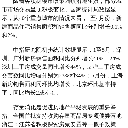
随着各项稳楼市政策陆续落地生效，部分城
市市场交易呈现积极变化。国家统计局数据显
示，从
40
个重点城市的情况来看，
1
至
4
月份，新
建商品住宅销售面积和销售额同比分别增长
0.1%
和
2%
。
中指研究院初步统计数据显示，
1
至
5
月，深
圳、广州新房销售面积同比分别增长
41%
、
24%
，
深圳二手房成交量同比增长
44%
，京沪二手房成
交套数同比增幅分别为
23%
和
34%
；
5
月份，上海
新房销售面积同环比均增长，北京环比基本持
平，同比增长
2
成左右。
存量消化是促进房地产平稳发展的重要举
措。全国首批支持收购存量商品房专项债券落地
浙江；江苏省积极探索房票安置等一揽子政策，