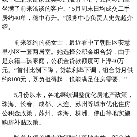
坐满了前来洽谈的客户。“
5
月周末日均成交二手
房约
40
单，稳中有升。”服务中心负责人史先超介
绍。
前来签约的杨女士，最近看中了朝阳区安慧
里小区一套两居室。她选择公积金组合贷，由于
是京籍二孩家庭，公积金贷款额度可上浮
40
万
元。“首付比例下降，贷款利率下调，组合贷月供
约
8100
元，既负担得起，也能满足住房需要。”
5
月份以来，各地继续调整优化房地产政策，
珠海、长春、成都、大连、苏州等城市优化住房
公积金政策，苏州、珠海、株洲、佛山等地实施
购房补贴政策。