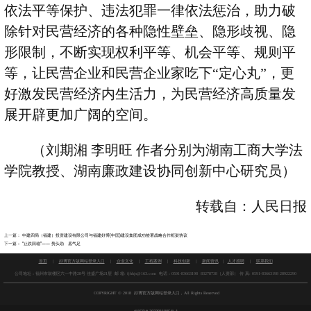
依法平等保护、违法犯罪一律依法惩治，助力破
除针对民营经济的各种隐性壁垒、隐形歧视、隐
形限制，不断实现权利平等、机会平等、规则平
等，让民营企业和民营企业家吃下
“
定心丸
”
，更
好激发民营经济内生活力，为民营经济高质量发
展开辟更加广阔的空间。
（刘期湘 李明旺 作者分别为湖南工商大学法
学院教授、湖南廉政建设协同创新中心研究员）
转载自：人民日报
上一篇：
中建四局（福建）投资建设有限公司与福建好博(中国)建设集团成功签署战略合作框架协议
下一篇：
“止跌回稳”—— 势头劲 底气足
首页
|
好博官方版网站登录入口
|
企业文化
|
工程案例
|
科技创新
|
新闻资讯
|
人才招聘
|
联系我们
公司地址：福州市鼓楼区六一中路28号 佳盛广场21层 邮 箱: fjhhjs@163.com 电话：0591-83663198 83278738（人资部） 传 真:
0591-83663198 28922290
COPYRIGHT
©
2018 好博官方版网站登录入口 , All Rights Reserved