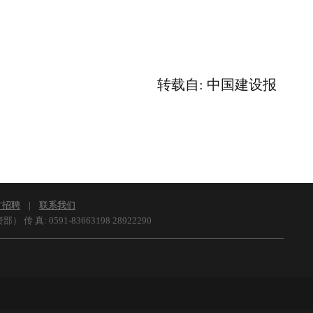
转载自
:
中国建设报
才招聘
|
联系我们
资部） 传 真:
0591-83663198 28922290