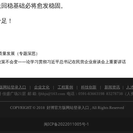
跌回稳基础必将愈发稳固。
十足！
质量发展（专题深思）
政策不会变——论学习贯彻习近平总书记在民营企业座谈会上重要讲话
版网站登录入口
|
企业文化
|
工程案例
|
科技创新
|
新闻资讯
|
人
1层 邮 箱: fjhhjs@163.com 电话：0591-83663198 83278738（人
COPYRIGHT
©
2018 好博官方版网站登录入口 , All Rights Reserved
闽ICP备2022011005号-1