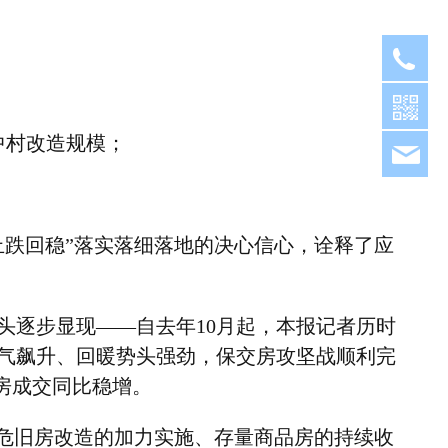
05
中村改造规模；
fjh
止跌回稳”落实落细落地的决心信心，诠释了应
头逐步显现——自去年
10
月起，本报记者历时
气飙升、回暖势头强劲，保交房攻坚战顺利完
房成交同比稳增。
和危旧房改造的加力实施、存量商品房的持续收