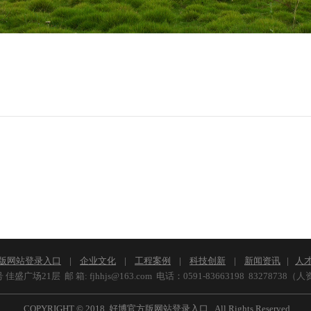
版网站登录入口
|
企业文化
|
工程案例
|
科技创新
|
新闻资讯
|
人
1层 邮 箱: fjhhjs@163.com 电话：0591-83663198 83278738（人
COPYRIGHT
©
2018 好博官方版网站登录入口 , All Rights Reserved