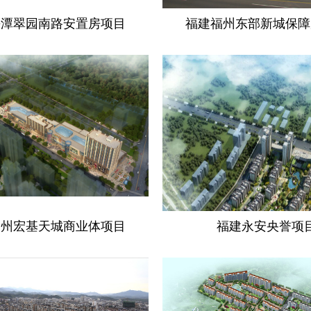
平潭翠园南路安置房项目
福建福州东部新城保障
徐州宏基天城商业体项目
福建永安央誉项