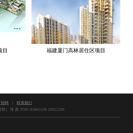
项目
福建厦门高林居住区项目
才招聘
|
联系我们
资部） 传 真:
0591-83663198 28922290