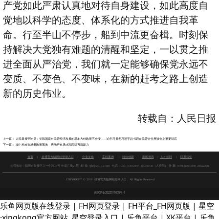
产党如此严肃认真地对待自身建设，如此高度自
觉地以科学的态度、体系化的方式推进自我革
命。行至半山不停步，船到中流更奋楫。时刻保
持解决大党独有难题的清醒和坚定，一以贯之推
进全面从严治党，我们就一定能够确保党永远不
变质、不变色、不变味，在新的赶考之路上创造
新的历史伟业。
转载自：人民日报
上一篇：
人民日报评论员：党和国家对民营经济发展的基本方针政策不会变——论学习贯彻习近平总书记在民营企业座谈会上重要讲话
下一篇：
城中村改造增量政策落地 房地产市场止跌回稳再添助力
首页
|
好博官方版网站登录入口
|
企业文化
|
工程案例
|
科技创新
|
新闻资讯
|
人才招聘
|
联系我们
公司地址：福州市鼓楼区六一中路28号 佳盛广场21层 邮 箱: fjhhjs@163.com 电话：0591-83663198 83278738（人资部） 传 真:
0591-83663198 28922290
COPYRIGHT
©
2018 好博官方版网站登录入口 , All Rights Reserved
闽ICP备2022011005号-1
乐鱼网页版在线登录
|
FH网页登录
|
FH平台_FH网页版
|
星空
·xingkong官方网站_星空登录入口
|
乐鱼平台
|
XK平台
|
乐鱼