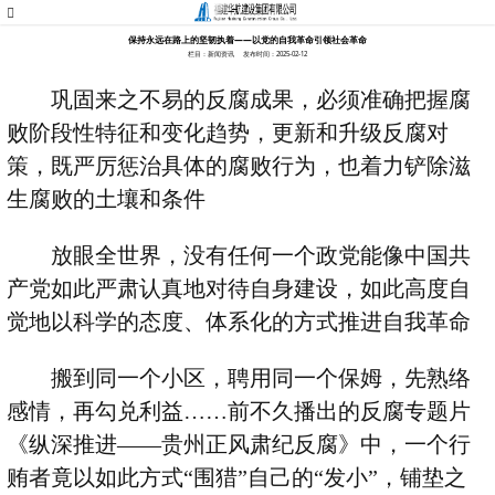
保持永远在路上的坚韧执着——以党的自我革命引领社会革命
栏目：新闻资讯
发布时间：2025-02-12
巩固来之不易的反腐成果，必须准确把握腐
败阶段性特征和变化趋势，更新和升级反腐对
策，既严厉惩治具体的腐败行为，也着力铲除滋
生腐败的土壤和条件
放眼全世界，没有任何一个政党能像中国共
产党如此严肃认真地对待自身建设，如此高度自
觉地以科学的态度、体系化的方式推进自我革命
搬到同一个小区，聘用同一个保姆，先熟络
感情，再勾兑利益
……
前不久播出的反腐专题片
《纵深推进
——
贵州正风肃纪反腐》中，一个行
贿者竟以如此方式
“
围猎
”
自己的
“
发小
”
，铺垫之