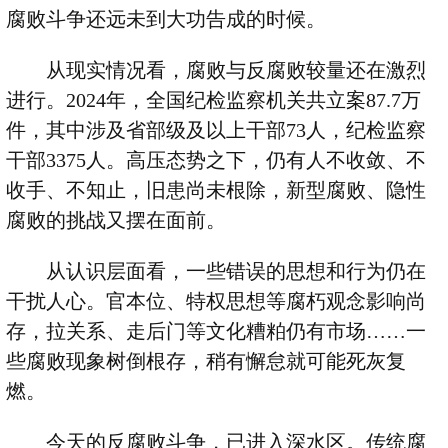
腐败斗争还远未到大功告成的时候。
从现实情况看，腐败与反腐败较量还在激烈
进行。
2024
年，全国纪检监察机关共立案
87.7
万
件，其中涉及省部级及以上干部
73
人，纪检监察
干部
3375
人。高压态势之下，仍有人不收敛、不
收手、不知止，旧患尚未根除，新型腐败、隐性
腐败的挑战又摆在面前。
从认识层面看，一些错误的思想和行为仍在
干扰人心。官本位、特权思想等腐朽观念影响尚
存，拉关系、走后门等文化糟粕仍有市场
……
一
些腐败现象树倒根存，稍有懈怠就可能死灰复
燃。
今天的反腐败斗争，已进入深水区。传统腐