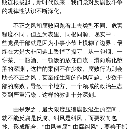
败连根拔起，新时代以来，我们党对反腐败斗争
的规律性认识不断深化。
不正之风和腐败问题看上去类型不同、危害
程度不同，但互为表里、同根同源。现实中，一
些党员干部就是因为小事小节上模糊了边界，最
终在大是大非问题上丢掉了操守。从一包烟、一
饼茶、一瓶酒、一顿饭的放任自流，滑向腐化堕
落的深渊，这样的案例不在少数。腐败行为则会
助长不正之风，甚至催生新的作风问题。少数干
部的腐败，导致一个地方、一个领域的政治生态
受到严重污染，这样的教训十分深刻。
由是观之，最大限度压缩腐败滋生的空间，
就不能反腐是反腐、纠风是纠风，而要双向包
抄、形成配合。
“
由风查腐
”“
由腐纠风
”
，要善于抓