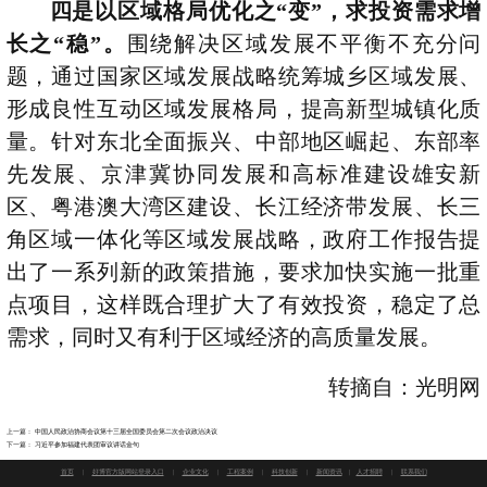
四是以区域格局优化之“变”，求投资需求增
长之“稳”。
围绕解决区域发展不平衡不充分问
题，通过国家区域发展战略统筹城乡区域发展、
形成良性互动区域发展格局，提高新型城镇化质
量。针对东北全面振兴、中部地区崛起、东部率
先发展、京津冀协同发展和高标准建设雄安新
区、粤港澳大湾区建设、长江经济带发展、长三
角区域一体化等区域发展战略，政府工作报告提
出了一系列新的政策措施，要求加快实施一批重
点项目，这样既合理扩大了有效投资，稳定了总
需求，同时又有利于区域经济的高质量发展。
转摘自：光明网
上一篇：
中国人民政治协商会议第十三届全国委员会第二次会议政治决议
下一篇：
习近平参加福建代表团审议讲话金句
首页
|
好博官方版网站登录入口
|
企业文化
|
工程案例
|
科技创新
|
新闻资讯
|
人才招聘
|
联系我们