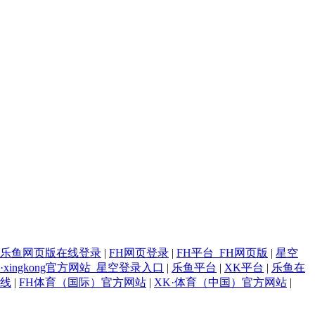
乐鱼网页版在线登录
|
FH网页登录
|
FH平台_FH网页版
|
星空
·xingkong官方网站_星空登录入口
|
乐鱼平台
|
XK平台
|
乐鱼在
线
|
FH体育（国际）官方网站
|
XK·体育（中国）官方网站
|