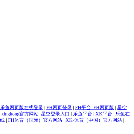
乐鱼网页版在线登录
|
FH网页登录
|
FH平台_FH网页版
|
星空
·xingkong官方网站_星空登录入口
|
乐鱼平台
|
XK平台
|
乐鱼在
线
|
FH体育（国际）官方网站
|
XK·体育（中国）官方网站
|